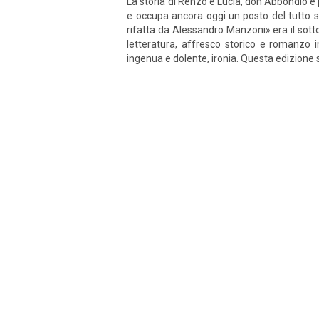
La storia di Renzo e Lucia, don Abbondio e 
e occupa ancora oggi un posto del tutto spe
rifatta da Alessandro Manzoni» era il sotto
letteratura, affresco storico e romanzo 
ingenua e dolente, ironia. Questa edizione si