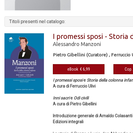
Titoli presenti nel catalogo:
I promessi sposi - Storia d
Alessandro Manzoni
Pietro Gibellini (Curatore)
,
Ferruccio 
eBook € 6,99
I promessi sposi
e
Storia della colonna infa
A cura di Ferruccio Ulivi
Inni sacri
e
Odi civili
A cura di Pietro Gibellini
Introduzione generale di Arnaldo Colasanti
Edizioni integrali