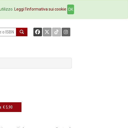
okstore
Contatti
utilizzo.
Leggi l'informativa sui cookie
OK
a
€ 5,90