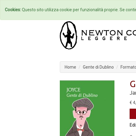
Home
Autori
Cookies:
Questo sito utilizza cookie per funzionalità proprie. Se contin
Home
Gente di Dublino
Formato 
G
Ja
€ 4
Edi