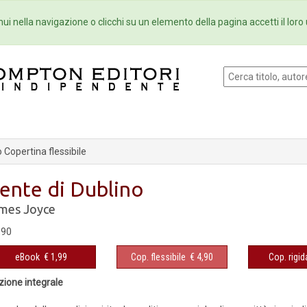
Eventi
Collane
Newsletter
Ebo
ui nella navigazione o clicchi su un elemento della pagina accetti il loro 
Copertina flessibile
ente di Dublino
mes Joyce
,90
eBook
€ 1,99
Cop. flessibile
€ 4,90
Cop. rigid
zione integrale