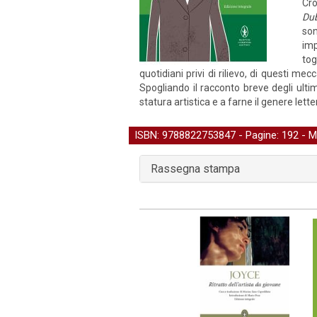
Cro
Dub
son
imp
tog
quotidiani privi di rilievo, di questi 
Spogliando il racconto breve degli ulti
statura artistica e a farne il genere lett
ISBN: 9788822753847 - Pagine: 192 -
M
Rassegna stampa