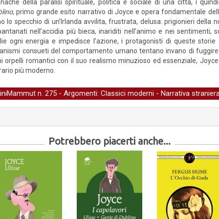
nache della paralisi spirituale, politica e sociale di una città, i qu
lino
, primo grande esito narrativo di Joyce e opera fondamentale de
o lo specchio di un’Irlanda avvilita, frustrata, delusa: prigionieri della no
antanati nell’accidia più bieca, inariditi nell’animo e nei sentimenti,
lie ogni energia e impedisce l’azione, i protagonisti di queste stori
meccanismi consueti del comportamento umano tentano invano di fuggire
mi orpelli romantici con il suo realismo minuzioso ed essenziale, Joyce
erario più moderno.
iniMammut
n. 275 - Argomenti:
Classici moderni
-
Narrativa stranier
Potrebbero piacerti anche...