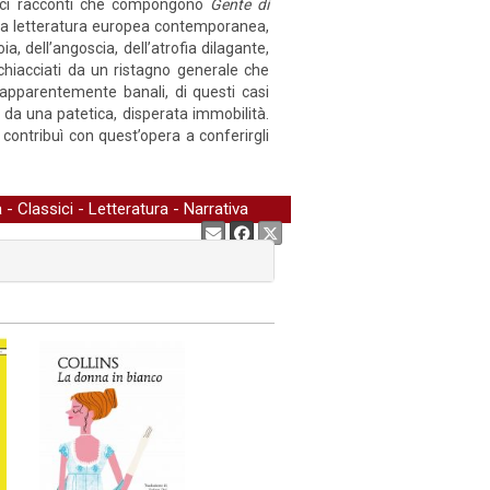
indici racconti che compongono
Gente di
lla letteratura europea contemporanea,
ia, dell’angoscia, dell’atrofia dilagante,
 schiacciati da un ristagno generale che
e apparentemente banali, di questi casi
 da una patetica, disperata immobilità.
 contribuì con quest’opera a conferirgli
a
-
Classici
-
Letteratura
-
Narrativa
Condividi: