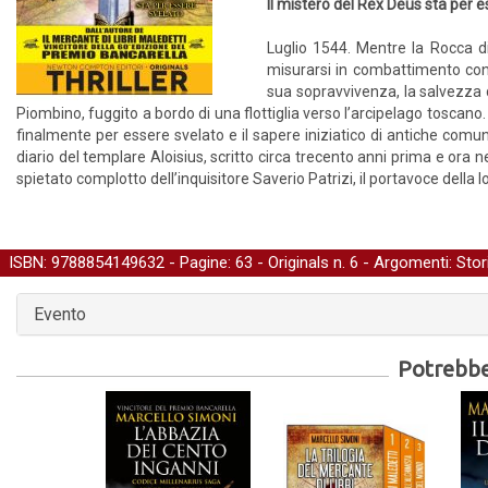
Il mistero del Rex Deus sta per 
Luglio 1544. Mentre la Rocca di
misurarsi in combattimento con 
sua sopravvivenza, la salvezza d
Piombino, fuggito a bordo di una flottiglia verso l’arcipelago toscano.
finalmente per essere svelato e il sapere iniziatico di antiche comun
diario del templare Aloisius, scritto circa trecento anni prima e ora
spietato complotto dell’inquisitore Saverio Patrizi, il portavoce della 
ISBN: 9788854149632 - Pagine: 63 -
Originals
n. 6 - Argomenti:
Stor
Evento
Potrebber