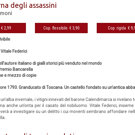
na degli assassini
imoni
eBook € 2,99
Cop. flessibile € 3,90
Cop. rigida 
lvibile
 Vitale Federici
ll’autore italiano di gialli storici più venduto nel mondo
 Premio Bancarella
one e mezzo di copie
ore 1793. Granducato di Toscana. Un castello fondato su un’antica abbazi
di un’alba invernale, i vitigni innevati del barone Calendimarca si rivelan
 ma anche un’onta per il casato del nobiluomo. Vitale Federici, insiem
roverà a investigare su un delitto i cui moventi sembrano affondare nell’
la...