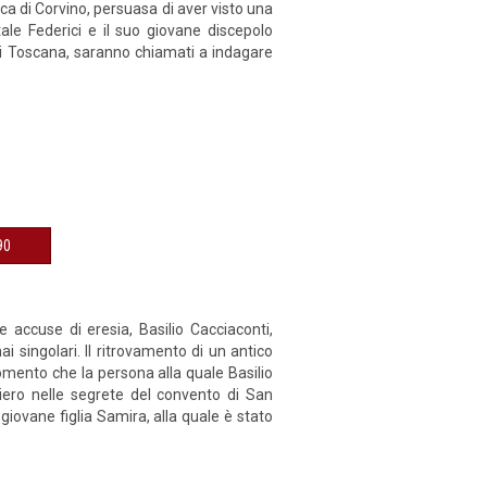
vica di Corvino, persuasa di aver visto una
ale Federici e il suo giovane discepolo
 di Toscana, saranno chiamati a indagare
€ 9,90
 accuse di eresia, Basilio Cacciaconti,
 singolari. Il ritrovamento di un antico
mento che la persona alla quale Basilio
iero nelle segrete del convento di San
giovane figlia Samira, alla quale è stato