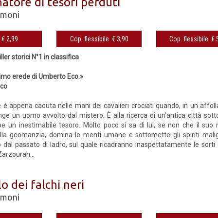
natore di tesori perduti
imoni
eBook € 2,99
Cop. flessibile € 3,90
Cop. fles
ller storici N°1 in classifica
ttimo erede di Umberto Eco.»
ico
 appena caduta nelle mani dei cavalieri crociati quando, in un affolla
unge un uomo avvolto dal mistero. È alla ricerca di un’antica città sott
 un inestimabile tesoro. Molto poco si sa di lui, se non che il suo 
ella geomanzia, domina le menti umane e sottomette gli spiriti malig
 dal passato di ladro, sul quale ricadranno inaspettatamente le sorti 
Zarzourah...
lo dei falchi neri
imoni