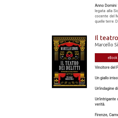
Anno Domini
legata alla Si
cocente del Me
quelle terre. D
Il teatro
Marcello S
Vincitore del
Un giallo irriso
Un’indagine di
Un’intrigante 
verità.
Firenze, Carn