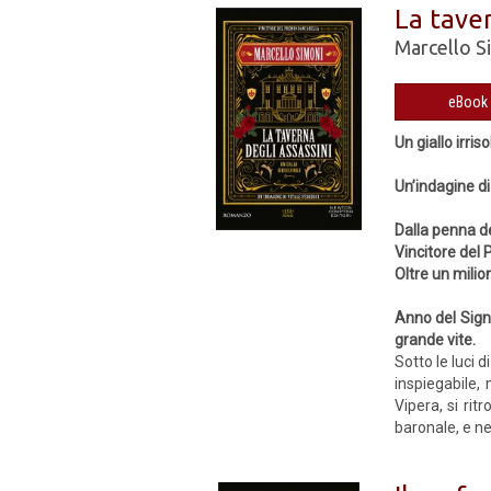
La taver
Marcello S
Un giallo irriso
Un’indagine di
Dalla penna de
Vincitore del
Oltre un mili
Anno del Sign
grande vite.
Sotto le luci 
inspiegabile,
Vipera, si rit
baronale, e nel