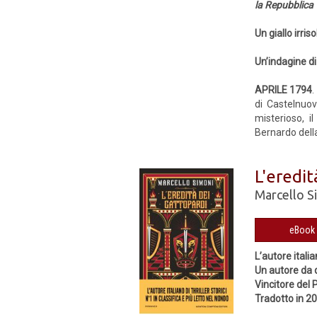
la Repubblica
Un giallo irriso
Un’indagine di
APRILE 1794
.
di Castelnuov
misterioso, i
Bernardo della
L'eredit
Marcello S
L’autore italia
Un autore da 
Vincitore del
Tradotto in 2