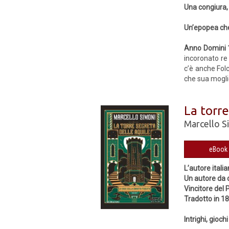
Una congiura, 
Un’epopea che
Anno Domini
incoronato re 
c’è anche Fol
che sua mogli
La torre
Marcello S
L’autore italian
Un autore da d
Vincitore del
Tradotto in 1
Intrighi, gioc