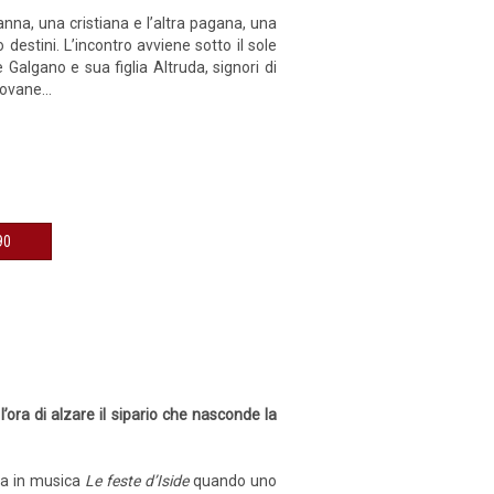
anna, una cristiana e l’altra pagana, una
o destini. L’incontro avviene sotto il sole
 Galgano e sua figlia Altruda, signori di
iovane...
€ 9,90
l’ora di alzare il sipario che nasconde la
ma in musica
Le feste d’Iside
quando uno