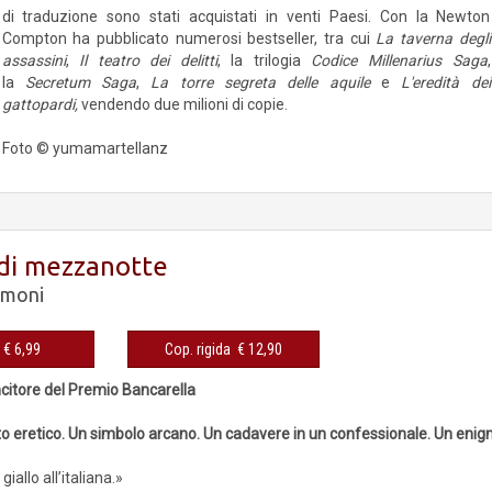
di traduzione sono stati acquistati in venti Paesi. Con la Newton
Compton ha pubblicato numerosi bestseller, tra cui
La taverna degli
assassini
,
Il teatro dei delitti
, la trilogia
Codice Millenarius Saga
,
la
Secretum Saga
,
La torre segreta delle aquile
e
L'eredità dei
gattopardi,
vendendo due milioni di copie.
Foto © yumamartellanz
 di mezzanotte
imoni
eBook € 6,99
Cop. rigida € 12,90
ncitore del Premio Bancarella
o eretico. Un simbolo arcano. Un cadavere in un confessionale. Un enigm
 giallo all’italiana.»