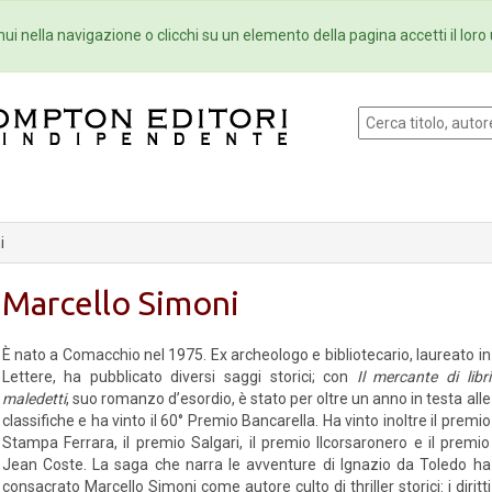
Eventi
Collane
Newsletter
Ebo
ui nella navigazione o clicchi su un elemento della pagina accetti il loro 
i
Marcello Simoni
È nato a Comacchio nel 1975. Ex archeologo e bibliotecario, laureato in
Lettere, ha pubblicato diversi saggi storici; con
Il mercante di libri
maledetti
, suo romanzo d’esordio, è stato per oltre un anno in testa alle
classifiche e ha vinto il 60° Premio Bancarella. Ha vinto inoltre il premio
Stampa Ferrara, il premio Salgari, il premio Ilcorsaronero e il premio
Jean Coste. La saga che narra le avventure di Ignazio da Toledo ha
consacrato Marcello Simoni come autore culto di thriller storici: i diritti