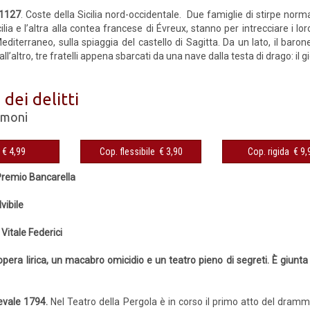
 1127
. Coste della Sicilia nord-occidentale. Due famiglie di stirpe norm
cilia e l’altra alla contea francese di Évreux, stanno per intrecciare i lor
diterraneo, sulla spiaggia del castello di Sagitta. Da un lato, il barone
all’altro, tre fratelli appena sbarcati da una nave dalla testa di drago: il g
 dei delitti
imoni
eBook € 4,99
Cop. flessibile € 3,90
Cop. rigida 
 Premio Bancarella
lvibile
 Vitale Federici
opera lirica, un macabro omicidio e un teatro pieno di segreti. È giunta 
evale 1794.
Nel Teatro della Pergola è in corso il primo atto del dram