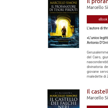
Il profa
Marcello S
L'autore di thri
«L’unico legi
Antonio D’Orr
Gerusalemme è
del Cairo, gi
nasconderebbe
divinatoria d
giovane servo
maledette di 
Il castel
Marcello S