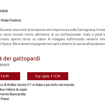
lvibile
 Vitale Federici
 Durante una notte di tempesta che imperversa sulla Garfagnana, il mae
o viene trovato morto all’interno di un confessionale: mani e piedi 
l cranio aperto come un calice. A indagare sull’omicidio saranno Vita
 Vipera. Ma a tenerli impegnati non sarà soltanto la caccia all’assassino
à dei gattopardi
imoni
eBook € 6,99
Cop. rigida € 12,90
no di thriller storici n°1 in Italia e più letto nel mondo
due milioni di copie
 Premio Bancarella
0 Paesi