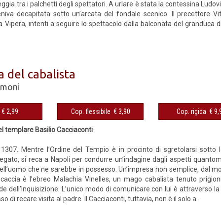
eggia tra i palchetti degli spettatori. A urlare è stata la contessina Ludo
iva decapitata sotto un’arcata del fondale scenico. Il precettore Vit
a Vipera, intenti a seguire lo spettacolo dalla balconata del granduca
 del cabalista
imoni
eBook € 2,99
Cop. flessibile € 3,90
Cop. rigida 
el templare Basilio Cacciaconti
307. Mentre l’Ordine del Tempio è in procinto di sgretolarsi sotto le
egato, si reca a Napoli per condurre un’indagine dagli aspetti quantomai
ell’uomo che ne sarebbe in possesso. Un’impresa non semplice, dal mo
caccia è l’ebreo Malachia Vinelles, un mago cabalista tenuto prigion
 dell’Inquisizione. L’unico modo di comunicare con lui è attraverso la 
o di recare visita al padre. Il Cacciaconti, tuttavia, non è il solo a...