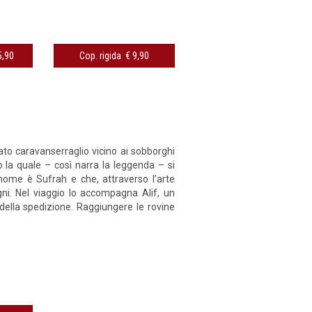
sibile € 5,90
Cop. rigida € 9,90
to caravanserraglio vicino ai sobborghi
o la quale – così narra la leggenda – si
nome è Sufrah e che, attraverso l’arte
ni. Nel viaggio lo accompagna Alif, un
della spedizione. Raggiungere le rovine