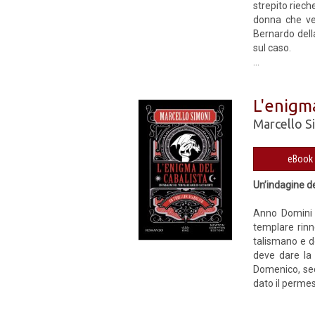
strepito riech
donna che ven
Bernardo dell
sul caso.
...
L'enigma
Marcello S
Un’indagine d
Anno Domini 1
templare rinn
talismano e d
deve dare la 
Domenico, sede
dato il permess