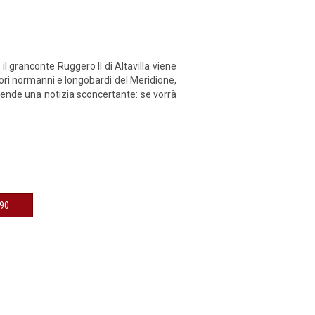
 il granconte Ruggero II di Altavilla viene
ignori normanni e longobardi del Meridione,
rende una notizia sconcertante: se vorrà
€ 12,90