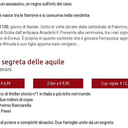
un assassino, un regno sull’orlo del caos.
 nasce tra le fiamme e si consuma nella vendetta
 1130
, giorno di Natale. Sotto le volte dorate della cattedrale di Palermo,
di Sicilia dall’antipapa Anacleto II. Presente alla cerimonia, tra i vari s
co di Évreux. È proprio in questo contesto che il giovane Ferracutus app
e Altruda e suo figlio appena nato vengano...
 segreta delle aquile
imoni
eBook € 6,99
2 libri a € 9,90
Cop. rigida 
o di thriller storici n°1 in Italia e più letto nel mondo
ue milioni di copie
 Premio Bancarella
8 Paesi
hi di potere e complotti dinastici. Due famiglie unite da un segreto