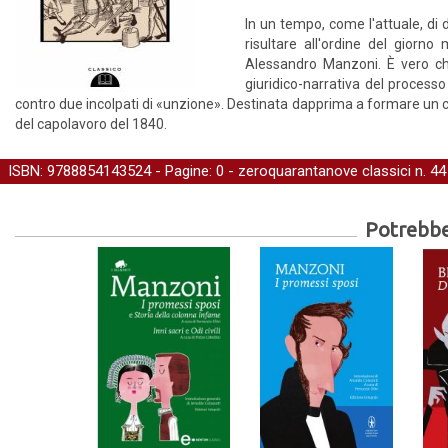
In un tempo, come l'attuale, di d
risultare all'ordine del giorno
Alessandro Manzoni. È vero che
giuridico-narrativa del processo
contro due incolpati di «unzione». Destinata dapprima a formare un c
del capolavoro del 1840.
ISBN: 9788854143524 - Pagine: 0 -
zeroquarantanove classici
n. 44
Potrebber