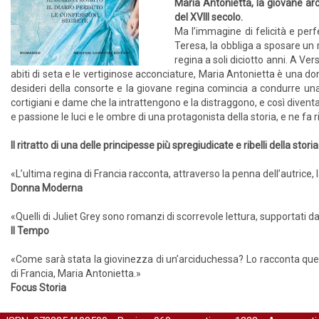
Maria Antonietta, la giovane arc
del XVIII secolo.
Ma l’immagine di felicità e per
Teresa, la obbliga a sposare un r
regina a soli diciotto anni. A Ve
abiti di seta e le vertiginose acconciature, Maria Antonietta è una don
desideri della consorte e la giovane regina comincia a condurre una 
cortigiani e dame che la intrattengono e la distraggono, e così diventa
e passione le luci e le ombre di una protagonista della storia, e ne fa r
Il ritratto di una delle principesse più spregiudicate e ribelli della storia
«L’ultima regina di Francia racconta, attraverso la penna dell’autrice, la
Donna Moderna
«Quelli di Juliet Grey sono romanzi di scorrevole lettura, supportati d
Il Tempo
«Come sarà stata la giovinezza di un’arciduchessa? Lo racconta questo 
di Francia, Maria Antonietta.»
Focus Storia