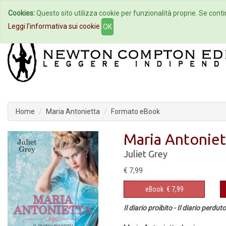
Cookies:
Questo sito utilizza cookie per funzionalità proprie. Se contin
Home
Autori
Eventi
Col
Leggi l'informativa sui cookie
OK
Home
Maria Antonietta
Formato eBook
Maria Antoniet
Juliet Grey
€ 7,99
eBook
€ 7,99
Il diario proibito - Il diario perdu