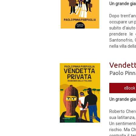
Un grande gial
Dopo trent’an
occupare un po
subito d’aiut
prendere le 
Santonofrio, 
nella villa del
Vendett
Paolo Pinn
Un grande gial
Roberto Cherch
sua latitanza,
Un sentimento 
rischio. Ma C
controlla il t