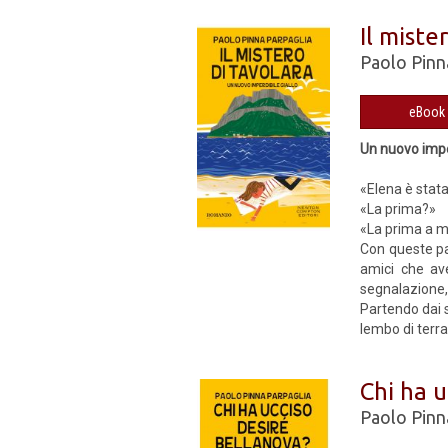
Il miste
Paolo Pinn
Un nuovo imper
«Elena è stat
«La prima?»
«La prima a mo
Con queste par
amici che ave
segnalazione, 
Partendo dai s
lembo di terra
Chi ha u
Paolo Pinn