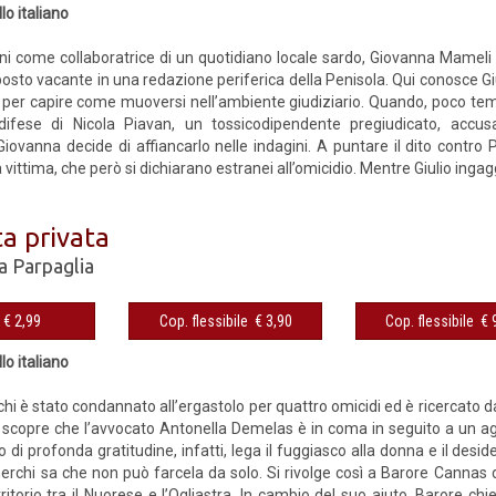
lo italiano
ni come collaboratrice di un quotidiano locale sardo, Giovanna Mameli 
sto vacante in una redazione periferica della Penisola. Qui conosce Giu
o per capire come muoversi nell’ambiente giudiziario. Quando, poco tem
difese di Nicola Piavan, un tossicodipendente pregiudicato, accusa
Giovanna decide di affiancarlo nelle indagini. A puntare il dito contro 
la vittima, che però si dichiarano estranei all’omicidio. Mentre Giulio ingag
a privata
a Parpaglia
eBook € 2,99
Cop. flessibile € 3,90
Cop. fles
lo italiano
i è stato con­dannato all’ergastolo per quattro omicidi ed è ricercato da
 scopre che l’avvocato Antonella Deme­las è in coma in seguito a un ag­
di profonda gratitudine, infatti, lega il fuggiasco alla donna e il deside
herchi sa che non può farcela da solo. Si rivolge così a Barore Cannas
erritorio tra il Nuore­se e l’Ogliastra. In cambio del suo aiuto, Barore ch