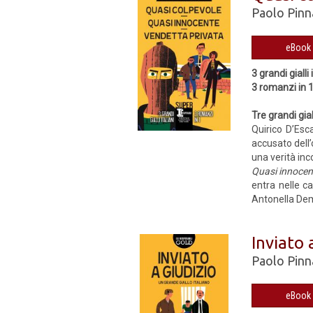
Paolo Pinn
3 grandi gialli 
3 romanzi in 
Tre grandi gia
Quirico D’Esc
accusato dell
una verità inc
Quasi innoce
entra nelle ca
Antonella Dem
Inviato 
Paolo Pinn