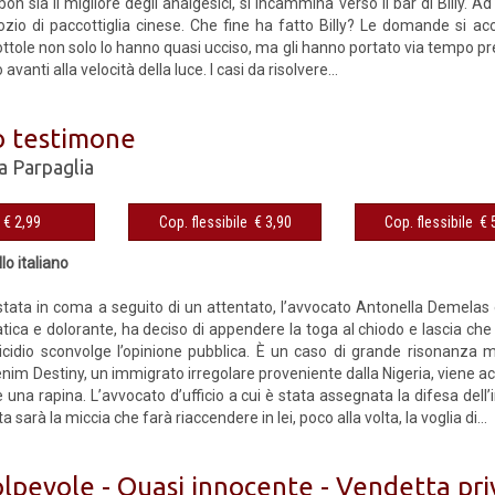
n sia il migliore degli analgesici, si incammina verso il bar di Billy. Ad a
zio di paccottiglia cinese. Che fine ha fatto Billy? Le domande si ac
lottole non solo lo hanno quasi ucciso, ma gli hanno portato via tempo p
vanti alla velocità della luce. I casi da risolvere...
to testimone
a Parpaglia
eBook € 2,99
Cop. flessibile € 3,90
Cop. fles
lo italiano
tata in coma a seguito di un attentato, l’avvocato Antonella Demel
ica e dolorante, ha deciso di appendere la toga al chiodo e lascia che 
idio sconvolge l’opinione pubblica. È un caso di grande risonanza me
enim Destiny, un immigrato irregolare proveniente dalla Nigeria, viene acc
 una rapina. L’avvocato d’ufficio a cui è stata assegnata la difesa del
sta sarà la miccia che farà riaccendere in lei, poco alla volta, la voglia di...
olpevole - Quasi innocente - Vendetta pri