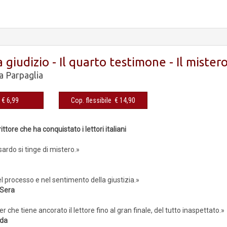
a giudizio - Il quarto testimone - Il mister
a Parpaglia
eBook € 6,99
Cop. flessibile € 14,90
1
ttore che ha conquistato i lettori italiani
sardo si tinge di mistero.»
l processo e nel sentimento della giustizia.»
 Sera
ler che tiene ancorato il lettore fino al gran finale, del tutto inaspettato.»
rda