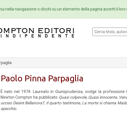
Eventi
Collane
Newsletter
Ebo
ui nella navigazione o clicchi su un elemento della pagina accetti il loro 
rpaglia
Paolo Pinna Parpaglia
È nato nel 1974. Laureato in Giurisprudenza, svolge la professione f
Newton Compton ha pubblicato
Quasi colpevole
,
Quasi innocente
,
Vend
ucciso Desiré Bellanova?
,
Il quarto testimone
,
La morte si chiama Mad
specchio
.