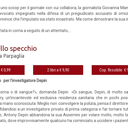
i uno scoop per il giornale con cui collabora, la giornalista Giovanna Mam
avvocato impegnato nella difesa di un pregiudicato accusato di omicid
onvince che l’imputato sia stato incastrato. Ma come dimostrare la sua
ata in coma a seguito di un attentato,...
allo specchio
a Parpaglia
eBook € 0,99
2 libri a € 9,90
Cop. fles
 per l’investigatore Depin
 corna o di sangue?», domanda Depin. «Di sangue, Depin, di molto san
ry, un’incantevole ed esclusiva residenza sanitaria che in pochi pos
mano sconosciuta. Meglio non coinvolgere la polizia, pensa il direttore 
fidandosi a un investigatore privato di prima categoria e far tornare t
e, Antony Depin abbandona la sua Assemini per volare molto, molto lo
tato, dove improvvisamente qualcuno ha cominciato a uccidere i pazienti.