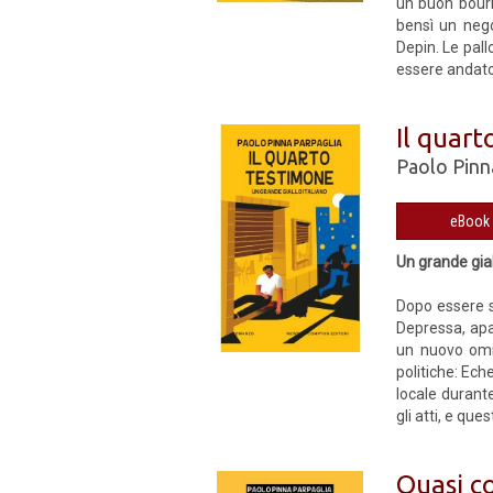
un buon bourbo
bensì un nego
Depin. Le pal
essere andato a
Il quar
Paolo Pinn
Un grande gial
Dopo essere s
Depressa, apat
un nuovo omic
politiche: Ech
locale durante
gli atti, e que
Quasi c