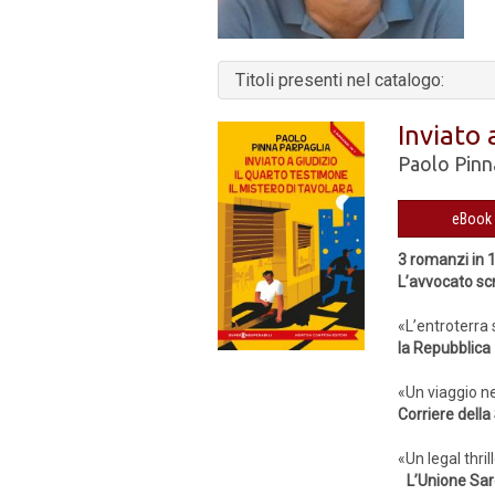
Titoli presenti nel catalogo:
Inviato 
Paolo Pinn
3 romanzi in 
L’avvocato scri
«L’entroterra 
la Repubblica
«Un viaggio ne
Corriere della
«Un legal thril
L’Unione Sa