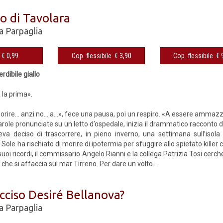
ro di Tavolara
a Parpaglia
eBook € 0,99
Cop. flessibile € 3,90
Cop. fles
dibile giallo
a la prima».
rire... anzi no... a...», fece una pausa, poi un respiro. «A essere ammaz
ole pronunciate su un letto d’ospedale, inizia il drammatico racconto d
va deciso di trascorrere, in pieno inverno, una settimana sull’isol
Sole ha rischiato di morire di ipotermia per sfuggire allo spietato killer 
uoi ricordi, il commissario Angelo Rianni e la collega Patrizia Tosi cerc
 che si affaccia sul mar Tirreno. Per dare un volto...
cciso Desiré Bellanova?
a Parpaglia