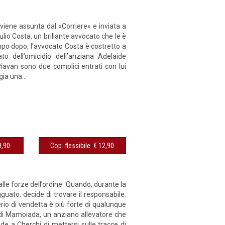
viene assunta dal «Corriere» e inviata a
lio Costa, un brillante avvocato che le è
po dopo, l’avvocato Costa è costretto a
to dell’omicidio dell’anziana Adelaide
Piavan sono due complici entrati con lui
gia una...
sibile € 9,90
Cop. flessibile € 12,90
lle forze dell’ordine. Quando, durante la
guato, decide di trovare il responsabile.
­rio di vendetta è più forte di qua­lunque
 di Mamo­iada, un anziano allevatore che
iede a Cherchi di mettersi sulle tracce di