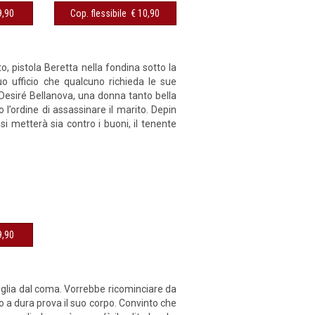
sibile € 9,90
Cop. flessibile € 10,90
o, pistola Beretta nella fondina sotto la
suo ufficio che qualcuno richieda le sue
: Desiré Bellanova, una donna tanto bella
l’ordine di assassinare il marito. Depin
si metterà sia contro i buoni, il tenente
sibile € 9,90
eglia dal coma. Vorrebbe ricominciare da
 a dura prova il suo corpo. Convinto che