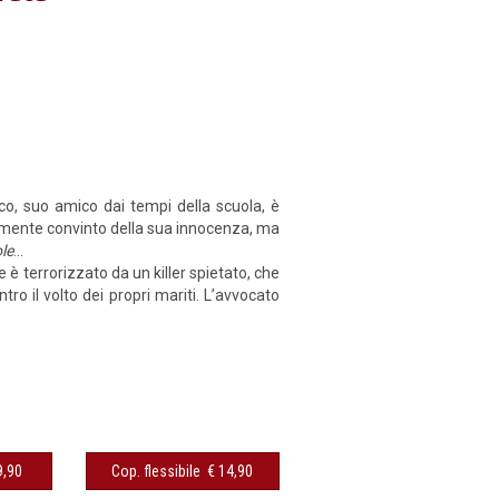
co, suo amico dai tempi della scuola, è
tamente convinto della sua innocenza, ma
le
…
è terrorizzato da un killer spietato, che
tro il volto dei propri mariti. L’avvocato
sibile € 9,90
Cop. flessibile € 14,90