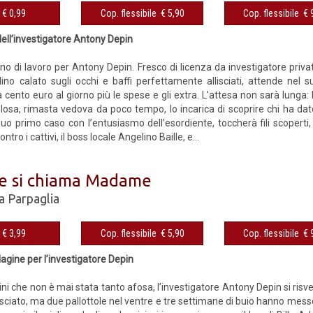
eBook € 0,99
Cop. flessibile € 5,90
Cop. fles
dell’investigatore Antony Depin
rno di lavoro per Antony Depin. Fresco di licenza da investigatore privat
lino calato sugli occhi e baffi perfettamente allisciati, attende nel 
 cento euro al giorno più le spese e gli extra. L’attesa non sarà lunga
losa, rimasta vedova da poco tempo, lo incarica di scoprire chi ha dato 
suo primo caso con l’entusiasmo dell’esordiente, toccherà fili scoperti, 
ontro i cattivi, il boss locale Angelino Baille, e...
e si chiama Madame
a Parpaglia
eBook € 3,99
Cop. flessibile € 5,90
Cop. fles
agine per l’investigatore Depin
ni che non è mai stata tanto afosa, l’investigatore Antony Depin si risv
sciato, ma due pallottole nel ventre e tre settimane di buio hanno messo