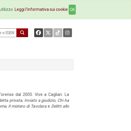
okstore
Contatti
utilizzo.
Leggi l'informativa sui cookie
OK
orense dal 2005. Vive a Cagliari. La
etta privata
,
Inviato a giudizio
,
Chi ha
ame
,
Il mistero di Tavolara
e
Delitti allo