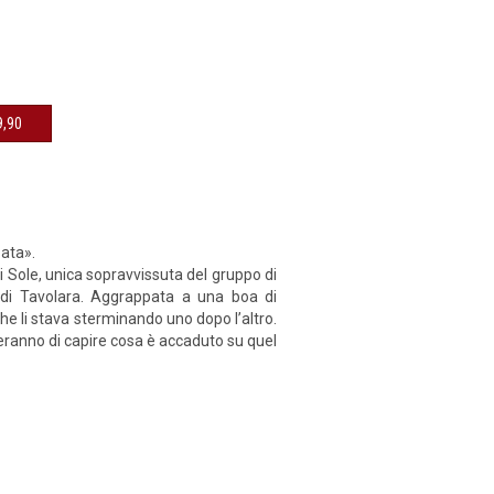
sibile € 9,90
zata».
i Sole, unica sopravvissuta del gruppo di
a di Tavolara. Aggrappata a una boa di
che li stava sterminando uno dopo l’altro.
heranno di capire cosa è accaduto su quel