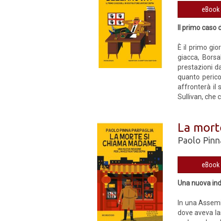
Il primo caso 
È il primo gio
giacca, Borsa
prestazioni da
quanto perico
affronterà il 
Sullivan, che c
La mort
Paolo Pinn
Una nuova ind
In una Assemi
dove aveva la