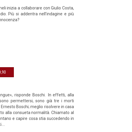
eli inizia a collaborare con Giulio Costa,
io. Più si addentra nell’indagine e più
 innocenza?
sibile € 9,90
gue», risponde Boschi. In effetti, alla
sono permettersi, sono già tre i morti
Ernesto Boschi; meglio risolvere in casa
utto alla consueta normalità. Chiamato al
ntano e capire cosa stia succedendo in
...