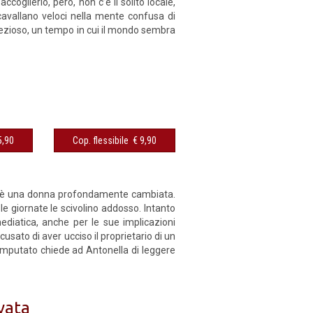
ccoglierlo, però, non c’è il solito locale,
cavallano veloci nella mente confusa di
rezioso, un tempo in cui il mondo sembra
sibile € 5,90
Cop. flessibile € 9,90
as è una donna profondamente cambiata.
le giornate le scivolino addosso. Intanto
diatica, anche per le sue implicazioni
usato di aver ucciso il proprietario di un
l’imputato chiede ad Antonella di leggere
vata