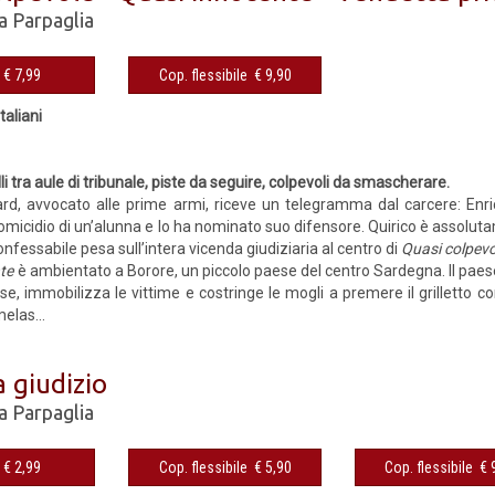
a Parpaglia
eBook € 7,99
Cop. flessibile € 9,90
italiani
1
lli tra aule di tribunale, piste da seguire, colpevoli da smascherare.
ard, avvocato alle prime armi, riceve un telegramma dal carcere: Enri
’omicidio di un’alunna e lo ha nominato suo difensore. Quirico è assolu
onfessabile pesa sull’intera vicenda giudiziaria al centro di
Quasi colpevo
nte
è ambientato a Borore, un piccolo paese del centro Sardegna. Il paese 
se, immobilizza le vittime e costringe le mogli a premere il grilletto con
elas...
a giudizio
a Parpaglia
eBook € 2,99
Cop. flessibile € 5,90
Cop. fles