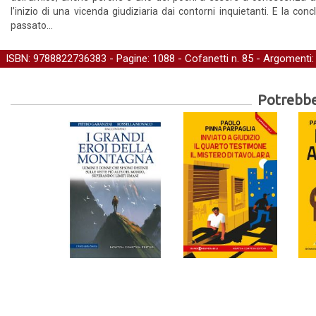
l’inizio di una vicenda giudiziaria dai contorni inquietanti. E la c
passato…
ISBN: 9788822736383 - Pagine: 1088 -
Cofanetti
n. 85 - Argomenti
Potrebber