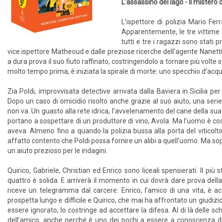
L'assassino del lago - Il mistero
L’ispettore di polizia Mario Fer
Apparentemente, le tre vittime 
tutti e tre i ragazzi sono stati 
vice ispettore Matheoud e dalle preziose ricerche dell’agente Nanetti
a dura prova il suo fiuto raffinato, costringendolo a tornare più volte 
molto tempo prima, è iniziata la spirale di morte: uno specchio d’acqua 
Zia Poldi, improvvisata detective arrivata dalla Baviera in Sicilia pe
Dopo un caso di omicidio risolto anche grazie al suo aiuto, una serie
non va. Un guasto alla rete idrica, l’avvelenamento del cane della sua 
portano a sospettare di un produttore di vino, Avola. Ma l’uomo è cos
aveva. Almeno fino a quando la polizia bussa alla porta del viticol
affatto contento che Poldi possa fornire un alibi a quell’uomo. Ma sopr
un aiuto prezioso per le indagini.
Quirico, Gabriele, Christian ed Enrico sono liceali spensierati. Il più 
quattro è solida. E arriverà il momento in cui dovrà dare prova della
riceve un telegramma dal carcere: Enrico, l’amico di una vita, è ac
prospetta lungo e difficile e Quirico, che mai ha affrontato un giudizi
essere ignorato, lo costringe ad accettare la difesa. Al di là delle 
dell’amico, anche perché è uno dei pochi a essere a conoscenza di