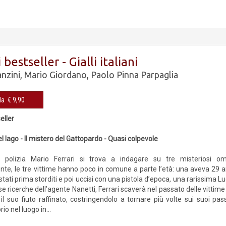
 bestseller - Gialli italiani
anzini
,
Mario Giordano
,
Paolo Pinna Parpaglia
Cop. rigida € 9,90
eller
l lago - Il mistero del Gattopardo - Quasi colpevole
di polizia Mario Ferrari si trova a indagare su tre misteriosi om
, le tre vittime hanno poco in comune a parte l’età: una aveva 29 anni 
tati prima storditi e poi uccisi con una pistola d’epoca, una rarissima L
se ricerche dell’agente Nanetti, Ferrari scaverà nel passato delle vittim
il suo fiuto raffinato, costringendolo a tornare più volte sui suoi pas
io nel luogo in...