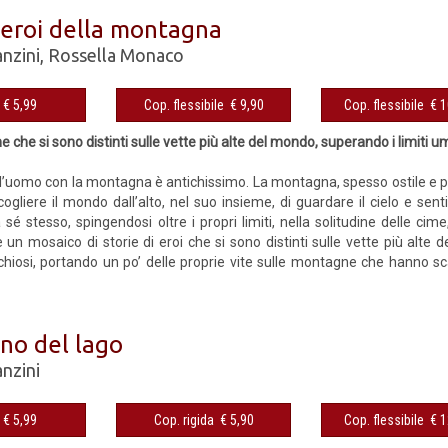
i eroi della montagna
anzini
,
Rossella Monaco
eBook € 5,99
Cop. flessibile € 9,90
Cop. fles
 che si sono distinti sulle vette più alte del mondo, superando i limiti u
ll’uomo con la montagna è antichissimo. La montagna, spesso ostile e peri
gliere il mondo dall’alto, nel suo insieme, di guardare il cielo e sentirsi
 sé stesso, spingendosi oltre i propri limiti, nella solitudine delle c
è un mosaico di storie di eroi che si sono distinti sulle vette più alte
schiosi, portando un po’ delle proprie vite sulle montagne che hanno s
ino del lago
anzini
eBook € 5,99
Cop. rigida € 5,90
Cop. fles