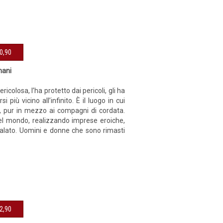
sibile € 10,90
mani
colosa, l’ha protetto dai pericoli, gli ha
 più vicino all’infinito. È il luogo in cui
ime, pur in mezzo ai compagni di cordata.
 del mondo, realizzando imprese eroiche,
calato. Uomini e donne che sono rimasti
sibile € 12,90