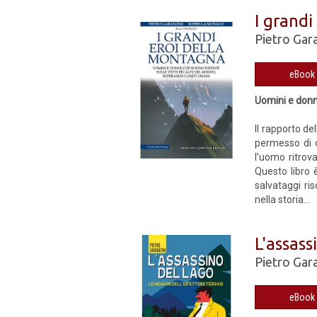
I grand
Pietro Gar
Uomini e donne
Il rapporto de
permesso di co
l’uomo ritrova
Questo libro 
salvataggi ri
nella storia...
L'assass
Pietro Gar