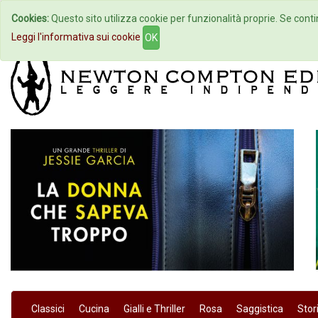
Cookies:
Questo sito utilizza cookie per funzionalità proprie. Se contin
Home
Autori
Eventi
Col
Leggi l'informativa sui cookie
OK
Classici
Cucina
Gialli e Thriller
Rosa
Saggistica
Stor